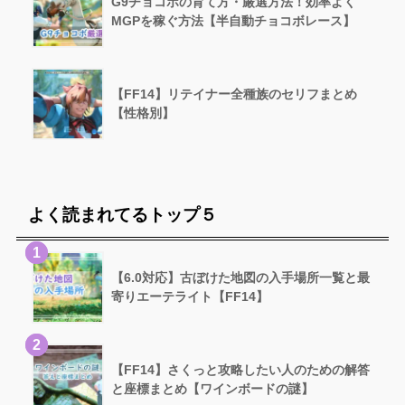
G9チョコボの育て方・厳選方法！効率よく
MGPを稼ぐ方法【半自動チョコボレース】
【FF14】リテイナー全種族のセリフまとめ
【性格別】
よく読まれてるトップ５
1
【6.0対応】古ぼけた地図の入手場所一覧と最
寄りエーテライト【FF14】
2
【FF14】さくっと攻略したい人のための解答
と座標まとめ【ワインボードの謎】